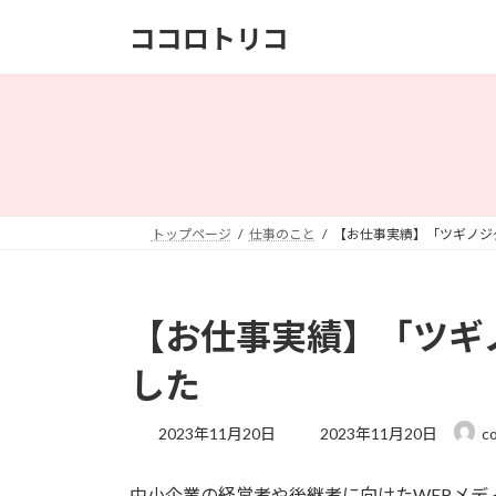
コ
ナ
ココロトリコ
ン
ビ
テ
ゲ
ン
ー
ツ
シ
へ
ョ
ス
ン
キ
に
ッ
移
トップページ
仕事のこと
【お仕事実績】「ツギノジ
プ
動
【お仕事実績】「ツギ
した
最
2023年11月20日
2023年11月20日
c
終
更
中小企業の経営者や後継者に向けたWEBメデ
新