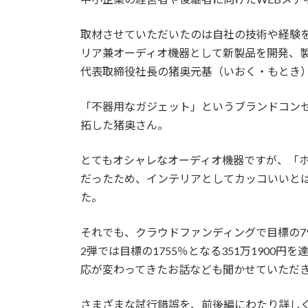
日
時
取材させていただいたのは自社の技術や経験を
:
リア兼オーディオ機器として新製品を開発、
代表取締役社長の猪奥元基（いおく・もとき
「不器用なガジェット」というブランドコン
拓した猪奥さん。
とてもオシャレなオーディオ機器ですが、「
だったため、インテリアとしてカッコいいと
た。
それでも、クラウドファンディングで目標の79
2弾では目標の1755％となる351万1900
応が変わってきたお話なども聞かせていただ
さまざまな試行錯誤を、前後編にわたり詳し