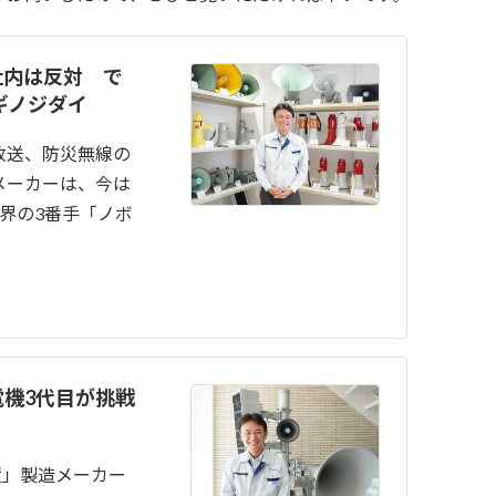
社内は反対 で
ツギノジダイ
放送、防災無線の
メーカーは、今は
界の3番手「ノボ
機3代目が挑戦
置」製造メーカー