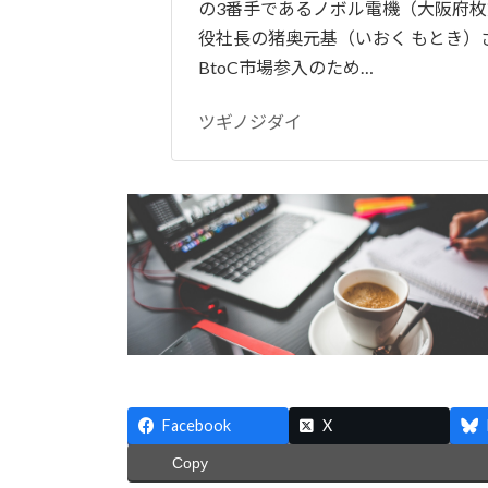
の3番手であるノボル電機（大阪府
役社長の猪奥元基（いおく もとき）
BtoC市場参入のため…
ツギノジダイ
Facebook
X
Copy